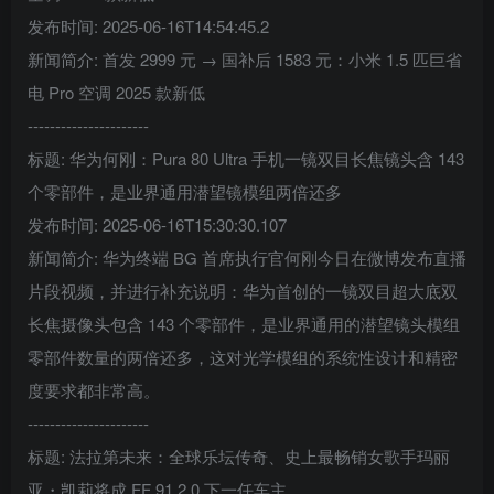
发布时间: 2025-06-16T14:54:45.2
新闻简介: 首发 2999 元 → 国补后 1583 元：小米 1.5 匹巨省
电 Pro 空调 2025 款新低
----------------------
标题: 华为何刚：Pura 80 Ultra 手机一镜双目长焦镜头含 143
个零部件，是业界通用潜望镜模组两倍还多
发布时间: 2025-06-16T15:30:30.107
新闻简介: 华为终端 BG 首席执行官何刚今日在微博发布直播
片段视频，并进行补充说明：华为首创的一镜双目超大底双
长焦摄像头包含 143 个零部件，是业界通用的潜望镜头模组
零部件数量的两倍还多，这对光学模组的系统性设计和精密
度要求都非常高。
----------------------
标题: 法拉第未来：全球乐坛传奇、史上最畅销女歌手玛丽
亚・凯莉将成 FF 91 2.0 下一任车主