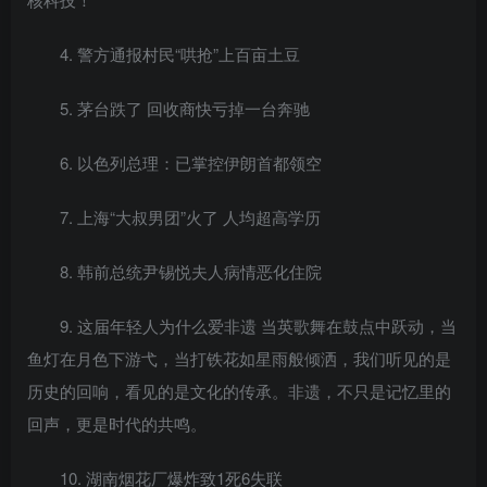
4. 警方通报村民“哄抢”上百亩土豆
5. 茅台跌了 回收商快亏掉一台奔驰
6. 以色列总理：已掌控伊朗首都领空
7. 上海“大叔男团”火了 人均超高学历
8. 韩前总统尹锡悦夫人病情恶化住院
9. 这届年轻人为什么爱非遗 当英歌舞在鼓点中跃动，当
鱼灯在月色下游弋，当打铁花如星雨般倾洒，我们听见的是
历史的回响，看见的是文化的传承。非遗，不只是记忆里的
回声，更是时代的共鸣。
10. 湖南烟花厂爆炸致1死6失联