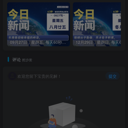
09月27日，星期五, 每天60秒读懂全世界！
1
评论
抢沙发
欢迎您留下宝贵的见解！
提交