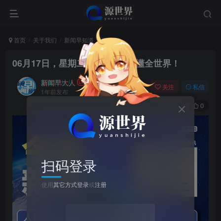
首页
关于我们
新闻早知道
正文
06月17日，星期二, 每天60秒读懂全世界！
新闻早大人
关注
私信
1年前发布
0
12
0
扫码登录
使用
其它方式登录
或
注册