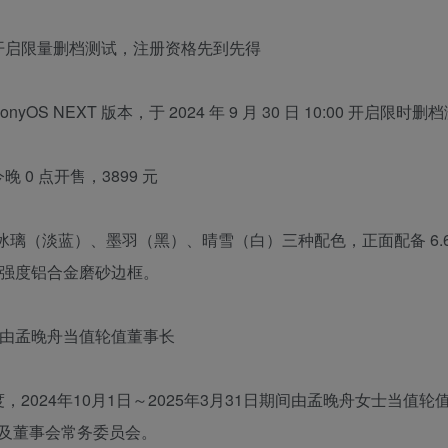
T 版开启限量删档测试，注册资格先到先得
 NEXT 版本，于 2024 年 9 月 30 日 10:00 开启限时删
今晚 0 点开售，3899 元
，提供冰璃（淡蓝）、墨羽（黑）、晴雪（白）三种配色，正面配备 6.6
高强度铝合金磨砂边框。
1 日期间由孟晚舟当值轮值董事长
2024年10月1日～2025年3月31日期间由孟晚舟女士当值轮
及董事会常务委员会。