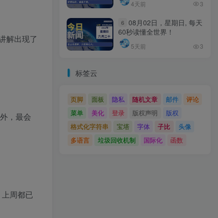
4天前
3
08月02日，星期日, 每天
6
60秒读懂全世界！
的讲解出现了
5天前
3
标签云
页脚
面板
隐私
随机文章
邮件
评论
菜单
美化
登录
版权声明
版权
另外，最会
格式化字符串
宝塔
字体
子比
头像
多语言
垃圾回收机制
国际化
函数
，上周都已