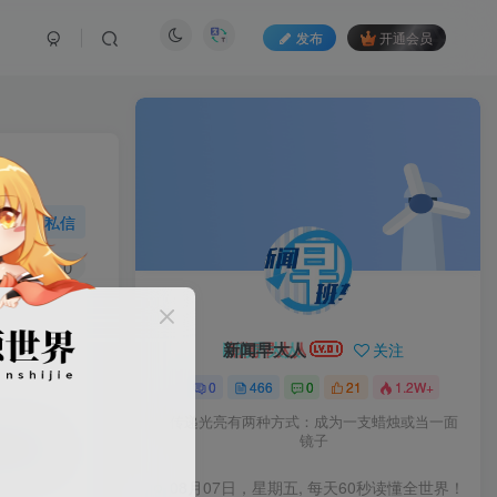
发布
开通会员
私信
5
0
新闻早大人
关注
0
466
0
21
1.2W+
传递光亮有两种方式：成为一支蜡烛或当一面
镜子
冉升起。
08月07日，星期五, 每天60秒读懂全世界！