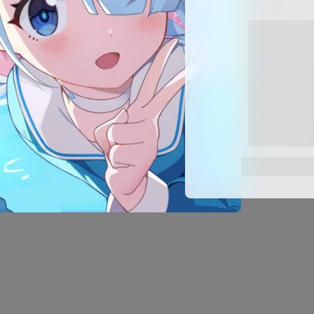
大涨，成交超2.6万亿创新高。《新闻联播》用近40秒报道A股。
个烈士纪念日，我们缅怀先烈、致敬英雄。
发布通知，进一步优化调整房地产相关政策，本通知自2024年10月
场迎来旺季。各地各部门增加市场供应，丰富消费供给，更好地满
采访时被儿子打断：哈喽爸爸！现场记者笑翻了！