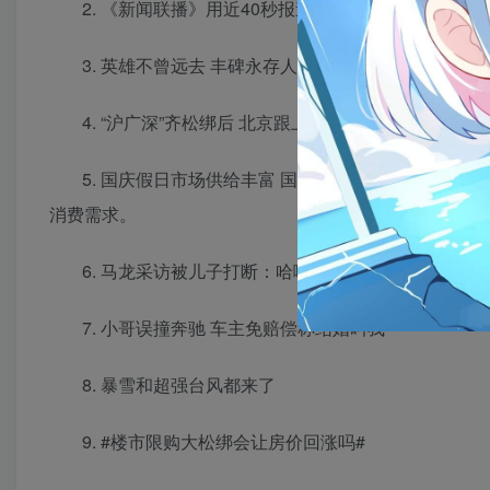
2. 《新闻联播》用近40秒报道A股 9月30日，A股
3. 英雄不曾远去 丰碑永存人间 9月30日是第十一
4. “沪广深”齐松绑后 北京跟上了 9月30日，北京
5. 国庆假日市场供给丰富 国庆假期将至，消费市
消费需求。
6. 马龙采访被儿子打断：哈喽爸爸 近日，马龙在
7. 小哥误撞奔驰 车主免赔偿称结婚叫我
8. 暴雪和超强台风都来了
9. #楼市限购大松绑会让房价回涨吗#