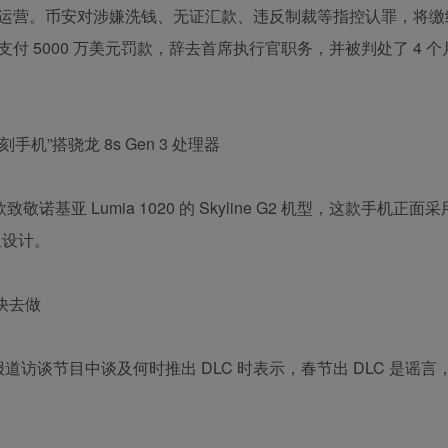
营。币安对涉嫌洗钱、无证汇款、违反制裁等指控认罪，将缴纳 
 5000 万美元罚款，辞去首席执行官职务，并被判处了 4 
刻手机”搭骁龙 8s Gen 3 处理器
款致敬诺基亚 Lumia 1020 的 Skyline G2 机型，这款手机正面采用
组设计。
快去做
访谈节目中谈及何时推出 DLC 时表示，春节出 DLC 是谣言