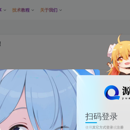
享
技术教程
关于我们
！
关注
0
扫码登录
，天安门广场举行国庆升旗仪式：迎着清晨第一缕阳光，五星红旗冉
使用
其它方式登录
或
注册