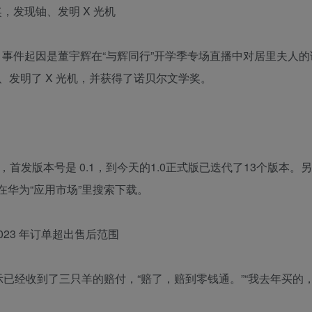
，发现铀、发明 X 光机
热搜。事件起因是董宇辉在“与辉同行”开学季专场直播中对居里夫人
发明了 X 光机，并获得了诺贝尔文学奖。
，首发版本号是 0.1，到今天的1.0正式版已迭代了13个版本。
在华为“应用市场”里搜索下载。
023 年订单超出售后范围
示已经收到了三只羊的赔付，“赔了，赔到零钱通。”“我去年买的