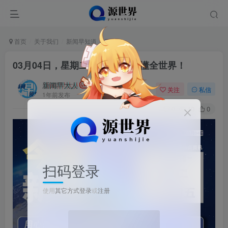
首页
关于我们
新闻早知道
正文
03月04日，星期二, 每天60秒读懂全世界！
新闻早大人
关注
私信
1年前发布
0
10
0
扫码登录
使用
其它方式登录
或
注册