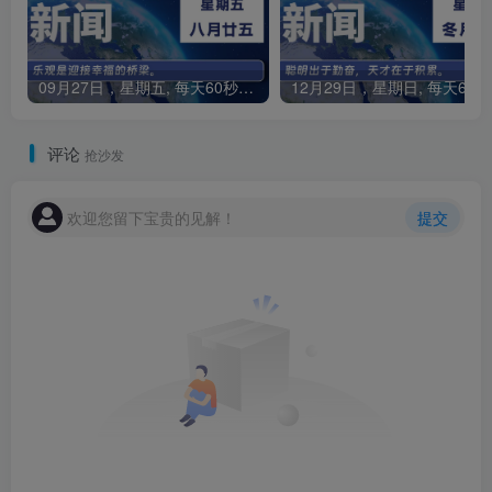
09月27日，星期五, 每天60秒读懂全世界！
1
评论
抢沙发
欢迎您留下宝贵的见解！
提交