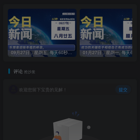
09月27日，星期五, 每天60秒读懂全世界！
0
评论
抢沙发
欢迎您留下宝贵的见解！
提交