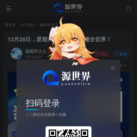
首页
关于我们
新闻早知道
正文
12月28日，星期六, 每天60秒读懂全世界！
新闻早大人
关注
私信
2年前发布
0
52
0
扫码登录
使用
其它方式登录
或
注册