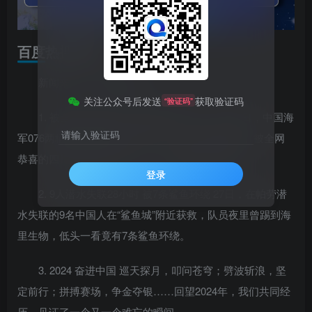
百度热搜新闻
新闻来源：百度热搜榜
关注公众号后发送
获取验证码
“验证码”
1. 被全网恭喜的四川网友感觉天塌了 12月27日，中国海
请输入验证码
军076两栖攻击舰首舰在上海下水，命名为四川舰。被全网
恭喜的四川网友感觉“天塌”了：痛失航母命名机会。
登录
2. 9人潜水失联28小时 被7条鲨鱼环绕 27日，在帕劳潜
水失联的9名中国人在“鲨鱼城”附近获救，队员夜里曾踢到海
里生物，低头一看竟有7条鲨鱼环绕。
3. 2024 奋进中国 巡天探月，叩问苍穹；劈波斩浪，坚
定前行；拼搏赛场，争金夺银……回望2024年，我们共同经
历、见证了一个又一个难忘的瞬间。