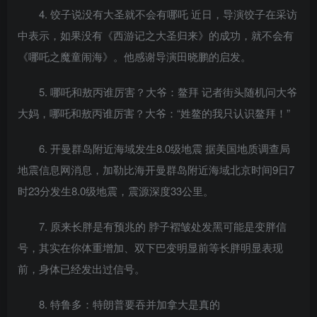
4. 饺子说没有大圣就不会有哪吒 近日，导演饺子在采访
中表示，如果没有《西游记之大圣归来》的成功，就不会有
《哪吒之魔童闹海》。他感谢导演田晓鹏的启发。
5. 哪吒和敖丙谁厉害？大爷：鳌拜 记者街头随机问大爷
大妈，哪吒和敖丙谁厉害？大爷：“姓鳌的我只认识鳌拜！”
6. 开曼群岛附近海域发生8.0级地震 据美国地质调查局
地震信息网消息，加勒比海开曼群岛附近海域北京时间9日7
时23分发生8.0级地震，震源深度33公里。
7. 原来长胖是有预兆的 脖子褶皱处发黑可能是变胖信
号，其实在你体重增加、双下巴变明显前等长胖明显表现
前，身体已经发出过信号。
8. 特鲁多：特朗普要吞并加拿大是真的