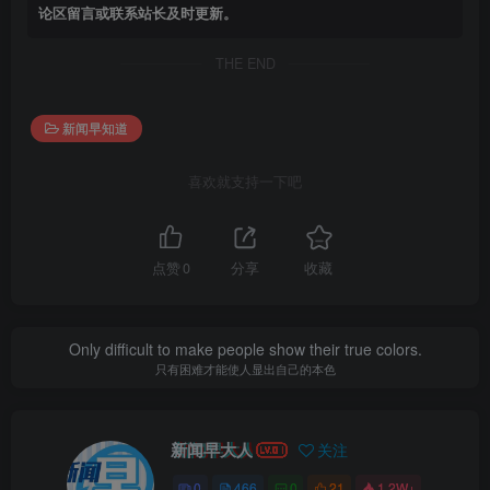
论区留言或联系站长及时更新。
THE END
新闻早知道
喜欢就支持一下吧
点赞
0
分享
收藏
Only difficult to make people show their true colors.
只有困难才能使人显出自己的本色
新闻早大人
关注
0
466
0
21
1.2W+