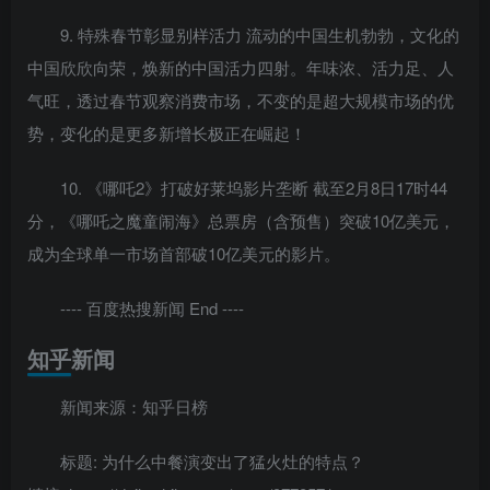
9. 特殊春节彰显别样活力 流动的中国生机勃勃，文化的
中国欣欣向荣，焕新的中国活力四射。年味浓、活力足、人
气旺，透过春节观察消费市场，不变的是超大规模市场的优
势，变化的是更多新增长极正在崛起！
10. 《哪吒2》打破好莱坞影片垄断 截至2月8日17时44
分，《哪吒之魔童闹海》总票房（含预售）突破10亿美元，
成为全球单一市场首部破10亿美元的影片。
---- 百度热搜新闻 End ----
知乎新闻
新闻来源：知乎日榜
标题: 为什么中餐演变出了猛火灶的特点？