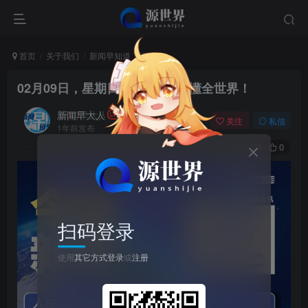
首页
关于我们
新闻早知道
正文
02月09日，星期日, 每天60秒读懂全世界！
新闻早大人
关注
私信
1年前发布
0
38
0
扫码登录
使用
其它方式登录
或
注册