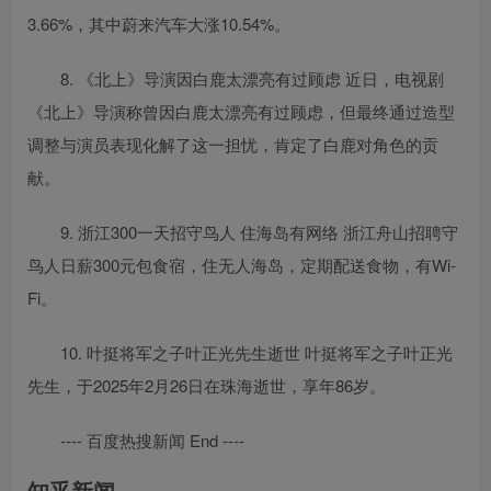
3.66%，其中蔚来汽车大涨10.54%。
8. 《北上》导演因白鹿太漂亮有过顾虑 近日，电视剧
《北上》导演称曾因白鹿太漂亮有过顾虑，但最终通过造型
调整与演员表现化解了这一担忧，肯定了白鹿对角色的贡
献。
9. 浙江300一天招守鸟人 住海岛有网络 浙江舟山招聘守
鸟人日薪300元包食宿，住无人海岛，定期配送食物，有Wi-
Fi。
10. 叶挺将军之子叶正光先生逝世 叶挺将军之子叶正光
先生，于2025年2月26日在珠海逝世，享年86岁。
---- 百度热搜新闻 End ----
知乎新闻