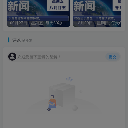
09月27日，星期五, 每天60秒读懂全世界！
1
评论
抢沙发
欢迎您留下宝贵的见解！
提交