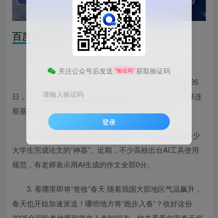
百度热搜新闻
新闻来源：百度热搜榜
关注公众号后发送
获取验证码
“验证码”
1. 泽连斯基：我有3个问题要问特朗普 当地时间2月26
请输入验证码
日，特朗普证实泽连斯基将于本周五访美并签署协议。泽连
斯基表示，他将向特朗普提三个问题。
登录
2. 大学老师说AI作文全判0分 目前，AI工具已成为不少
大学生完成论文的“神器”。近期，不少高校出台AI工具使用
规范，有老师表示用AI生成的作文全部0分。
3. 看哪里即将“签收”春天 随着我国大部地区气温飙升，
春天也开始加速派送！哪些地方将“跑步入春”？收好这份
2025全国盼春地图和常年入春时间表，快来看看你家春天何