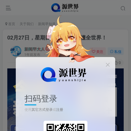
首页
关于我们
新闻早知道
正文
02月27日，星期四, 每天60秒读懂全世界！
新闻早大人
关注
私信
1年前发布
0
49
0
扫码登录
使用
其它方式登录
或
注册