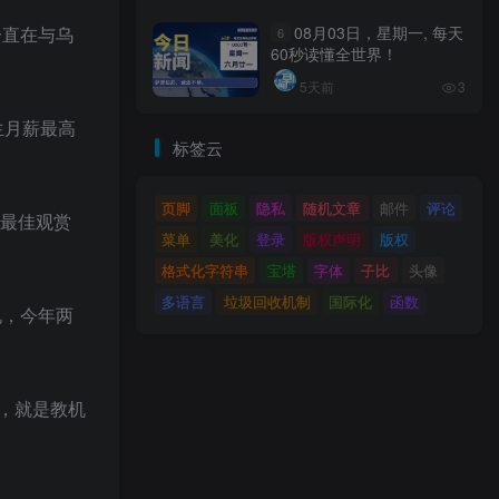
一直在与乌
08月03日，星期一, 每天
6
60秒读懂全世界！
5天前
3
生月薪最高
标签云
页脚
面板
隐私
随机文章
邮件
评论
入最佳观赏
菜单
美化
登录
版权声明
版权
格式化字符串
宝塔
字体
子比
头像
多语言
垃圾回收机制
国际化
函数
说，今年两
作，就是教机