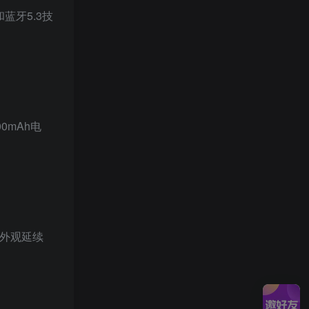
和蓝牙5.3技
0mAh电
V，外观延续