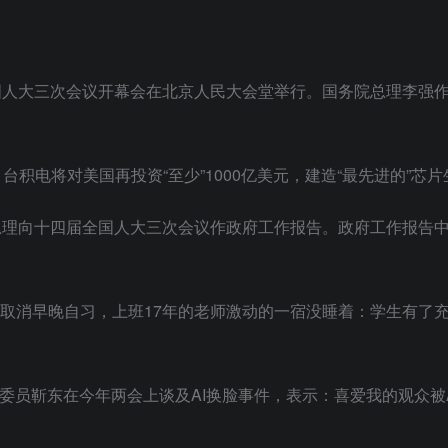
届全国人大三次会议开幕会在北京人民大会堂举行。国务院总理李强
，台积电将对美国再投资“至少”1000亿美元，建造“最先进的”芯
李强总理向十四届全国人大三次会议作政府工作报告。政府工作报告
高中取消早晚自习，上班17年的老师激动的一宿没睡着：学生有了
政协委员靳东在今年两会上谈及AI换脸事件，表示：喜爱我的观众被