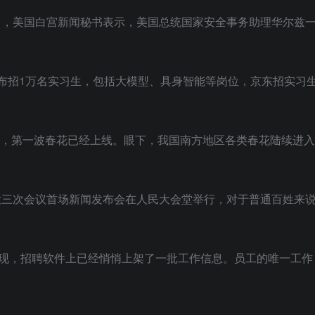
月5日，美国白宫新闻秘书表示，美国总统国家安全事务助理华尔兹
东宣布招1万名实习生，包括大模型、具身智能等岗位，京东招实习
萌动，第一波春花已经上线。眼下，我国南方地区各类春花陆续进
国人大三次会议首场新闻发布会在人民大会堂举行，对于普通百姓来
公园发现，招聘软件上已经悄悄上架了一批工作信息。员工的唯一工