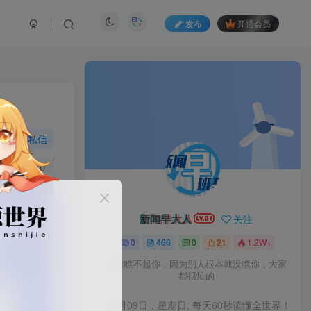
发布
开通会员
私信
16
0
新闻早大人
关注
0
466
0
21
1.2W+
没谁瞧不起你，因为别人根本就没瞧你，大家
都很忙的
08月09日，星期日, 每天60秒读懂全世界！