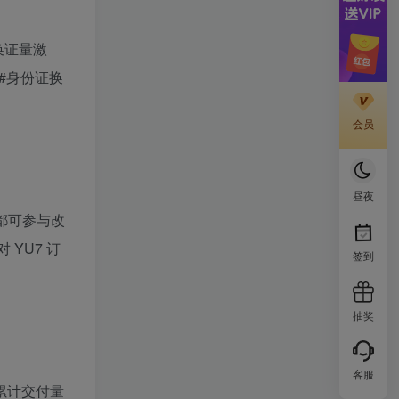
换证量激
#身份证换
会员
昼夜
) 都可参与改
 YU7 订
签到
抽奖
客服
的累计交付量