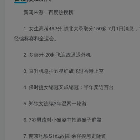
新闻来源：百度热搜榜
1. 女生高考462分 超北大录取分150多 7月1日
径锦标赛和全运会。
2. 多架歼-20起飞迎敌逼退外机
3. 直升机悬挂五星红旗飞过香港上空
4. 保时捷女销冠又成销冠：半年卖近百台
5. 郑钦文连续3年温网一轮游
6. 7岁男孩对小猴竖中指遭猴子群殴
7. 南京地铁S1线故障 乘客摸黑走隧道