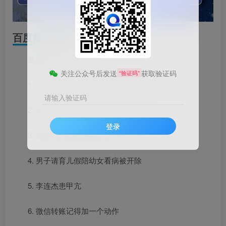
百度热搜新闻
新闻来源：百度热搜榜
关注公众号后发送
获取验证码
“验证码”
1. 九三阅兵演练现场：武器装备亮相
请输入验证码
2. 3岁女童头上插刀 系妈妈不慎刺入
登录
3. 读懂7月我国经济运行态势
4. 男子请育儿假陪幼女看病被开除
5. 李连杰患甲亢
6. 微信转账记得加一个动作