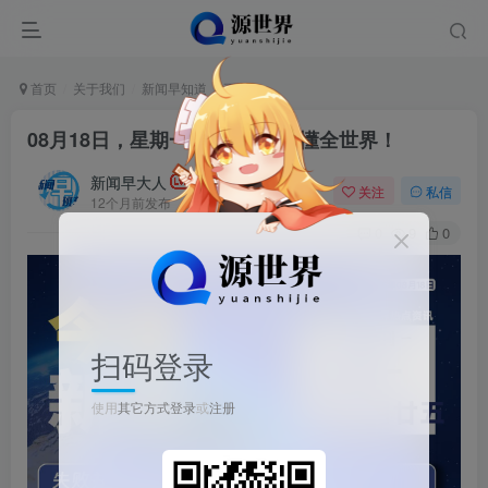
首页
关于我们
新闻早知道
正文
08月18日，星期一, 每天60秒读懂全世界！
新闻早大人
关注
私信
12个月前发布
0
9
0
扫码登录
使用
其它方式登录
或
注册