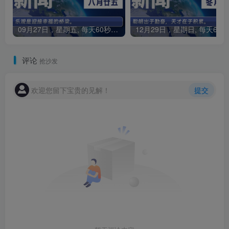
09月27日，星期五, 每天60秒读懂全世界！
1
评论
抢沙发
欢迎您留下宝贵的见解！
提交