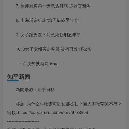
7. 厨师厨房闷一天患热射病 多器官衰竭
8. 上海浦东机场“箱子垫垫员”走红
9. 女子踹男友下河致死获刑五年半
10. 3女子贵州买房避暑 被树砸致1死2伤
---- 百度热搜新闻 End ----
知乎新闻
新闻来源：知乎日榜
标题: 为什么牛吃素可以长那么壮？而人不吃荤就不行？
链接: https://daily.zhihu.com/story/9783306
----------------------