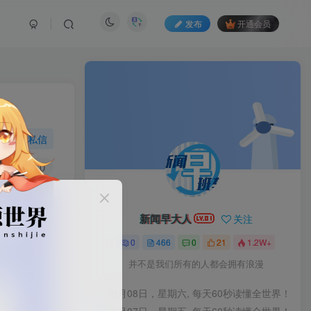
发布
开通会员
私信
5
0
新闻早大人
关注
0
466
0
21
1.2W+
并不是我们所有的人都会拥有浪漫
08月08日，星期六, 每天60秒读懂全世界！