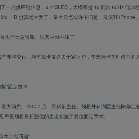
摸到了一点供应链信息，6.1"OLED，大概率是 16 同款 60Hz 低
48Mp，ID 也算是大变了，最大卖点或许依旧是「最便宜 iPhone
龙有冒失但无意冒犯、现实中就不碰了
i8 汽车即将交付，新车靠卡友送去千家万户，李想请卡车师傅中的
钢板”固定技术
）官方消息，今年 7 月，骨科副主任、颈椎外科病区主任陈华江
罕见严重颈椎骨折脱位的患者实施了复位固定手术。
技术上没问题”