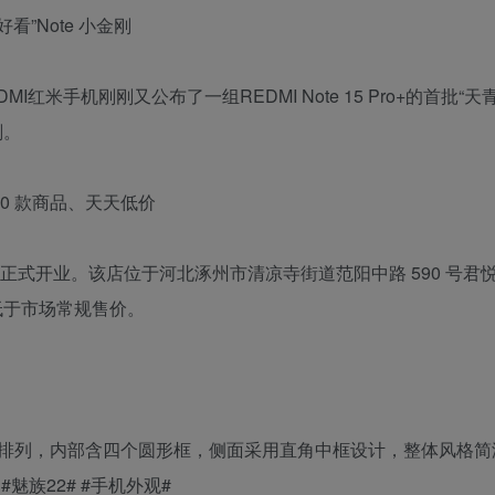
最好看”Note 小金刚
红米手机刚刚又公布了一组REDMI Note 15 Pro+的首批“天
刚。
00 款商品、天天低价
北涿州正式开业。该店位于河北涿州市清凉寺街道范阳中路 590 号君
遍低于市场常规售价。
为方形排列，内部含四个圆形框，侧面采用直角中框设计，整体风格
。#魅族22# #手机外观#