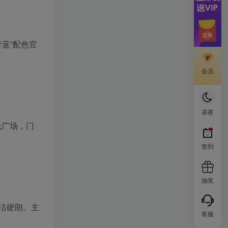
青蓝”配色官
会员
昼夜
悦广场，门
签到
抽奖
简洁硬朗。主
客服