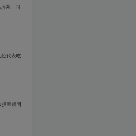
功耗屏幕，同
」
几位代表吃
教授率领团