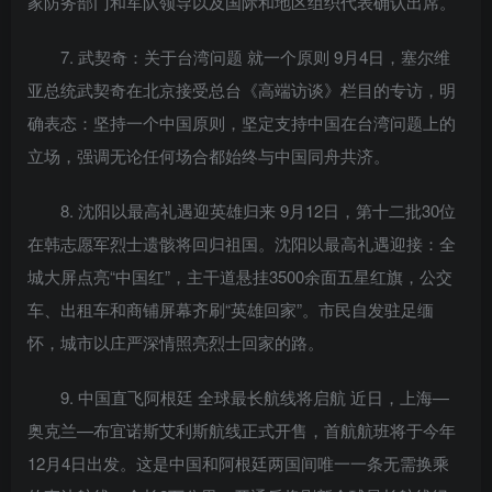
家防务部门和军队领导以及国际和地区组织代表确认出席。
7. 武契奇：关于台湾问题 就一个原则 9月4日，塞尔维
亚总统武契奇在北京接受总台《高端访谈》栏目的专访，明
确表态：坚持一个中国原则，坚定支持中国在台湾问题上的
立场，强调无论任何场合都始终与中国同舟共济。
8. 沈阳以最高礼遇迎英雄归来 9月12日，第十二批30位
在韩志愿军烈士遗骸将回归祖国。沈阳以最高礼遇迎接：全
城大屏点亮“中国红”，主干道悬挂3500余面五星红旗，公交
车、出租车和商铺屏幕齐刷“英雄回家”。市民自发驻足缅
怀，城市以庄严深情照亮烈士回家的路。
9. 中国直飞阿根廷 全球最长航线将启航 近日，上海—
奥克兰—布宜诺斯艾利斯航线正式开售，首航航班将于今年
12月4日出发。这是中国和阿根廷两国间唯一一条无需换乘