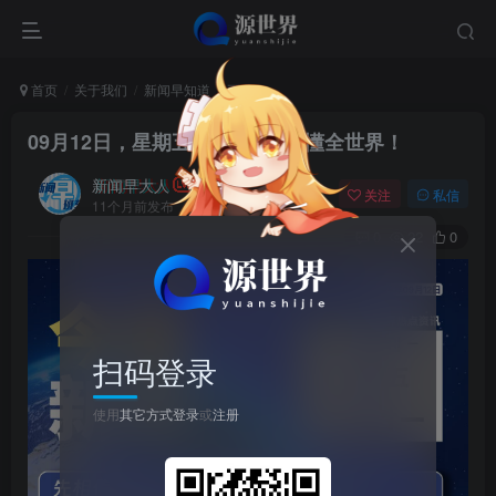
首页
关于我们
新闻早知道
正文
09月12日，星期五, 每天60秒读懂全世界！
新闻早大人
关注
私信
11个月前发布
0
22
0
扫码登录
使用
其它方式登录
或
注册