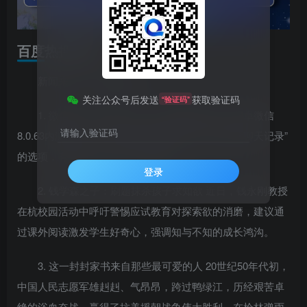
百度热搜新闻
新闻来源：百度热搜榜
关注公众号后发送
获取验证码
“验证码”
1. 微信推出“后悔药” 近日，微信团队发布了安卓微信
请输入验证码
8.0.63内测版本，对于新增的“删除联系人同时清除聊天记录”
的选项，有网友表示“救了手滑的命”。
登录
2. 钱学森之子：刷题抹杀孩子求知欲 近日，钱永刚教授
在杭校园活动中呼吁警惕应试教育对探索欲的消磨，建议通
过课外阅读激发学生好奇心，强调知与不知的成长鸿沟。
3. 这一封封家书来自那些最可爱的人 20世纪50年代初，
中国人民志愿军雄赳赳、气昂昂，跨过鸭绿江，历经艰苦卓
绝的浴血奋战，赢得了抗美援朝战争伟大胜利。在枪林弹雨