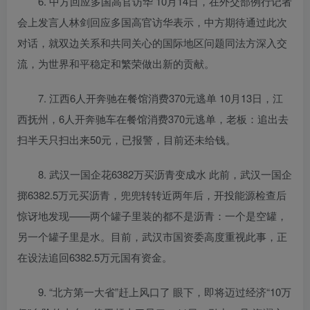
6. 中方回应多国高官访华 10月14日，在外交部例行记者
会上发言人林剑回应多国高官访华表示，中方期待通过此次
对话，就双边关系和共同关心的国际地区问题同法方深入交
流，为世界和平稳定和繁荣做出新的贡献。
7. 江西6人开奔驰在餐馆消费370元逃单 10月13日，江
西抚州，6人开奔驰车在餐馆消费370元逃单，老板：追出去
扫半天只扫出来50元，已报警，目前还未给钱。
8. 武汉一国企花6382万买沥青变成水 此前，武汉一国企
掷6382.5万元买沥青，兜兜转转近两年后，开投能源检查后
惊讶地发现——两个罐子里装的都不是沥青：一个是空罐，
另一个罐子里是水。目前，武汉市国资委高度重视此事，正
在设法追回6382.5万元国有资金。
9. “北方第一大省”赶上风口了 眼下，即将迈过经济“10万