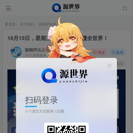
首页
关于我们
新闻早知道
正文
10月15日，星期三, 每天60秒读懂全世界！
新闻早大人
关注
私信
10个月前发布
0
12
0
扫码登录
使用
其它方式登录
或
注册