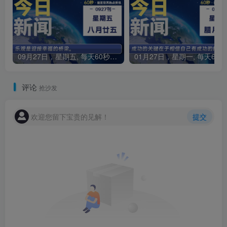
09月27日，星期五, 每天60秒读懂全世界！
0
评论
抢沙发
欢迎您留下宝贵的见解！
提交