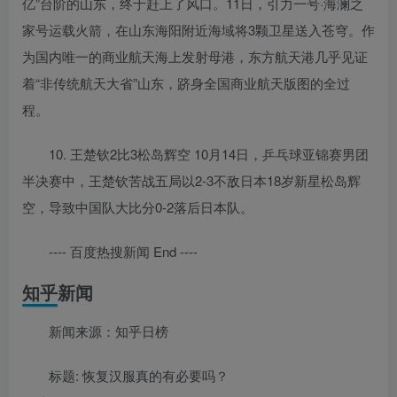
亿”台阶的山东，终于赶上了风口。11日，引力一号·海澜之
家号运载火箭，在山东海阳附近海域将3颗卫星送入苍穹。作
为国内唯一的商业航天海上发射母港，东方航天港几乎见证
着“非传统航天大省”山东，跻身全国商业航天版图的全过
程。
10. 王楚钦2比3松岛辉空 10月14日，乒乓球亚锦赛男团
半决赛中，王楚钦苦战五局以2-3不敌日本18岁新星松岛辉
空，导致中国队大比分0-2落后日本队。
---- 百度热搜新闻 End ----
知乎新闻
新闻来源：知乎日榜
标题: 恢复汉服真的有必要吗？