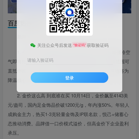
百度热搜新闻
新闻来源：百度热搜榜
关注公众号后发送
获取验证码
“验证码”
1. 今年下半年来最强冷空气来袭 今年下半年来最强冷空
请输入验证码
气即将抵达，10月14日起将自北向南横扫我国，影响范围可
直抵华南。华北北部、东北地区南部、湖南、贵州等地将为
登录
降温核心区，不少地方气温降幅可超10℃。
2. 金价这么高 到底谁在买 10月14日，金价飙至4143美
元/盎司，国内足金饰品价破1200元/g，年内涨50%。年轻人
成购金主力，热买1-3克轻量金饰及IP联名款，悦己+储蓄心
态推动消费。品牌借一口价模式溢价，但高金价下企业盈利
承压。