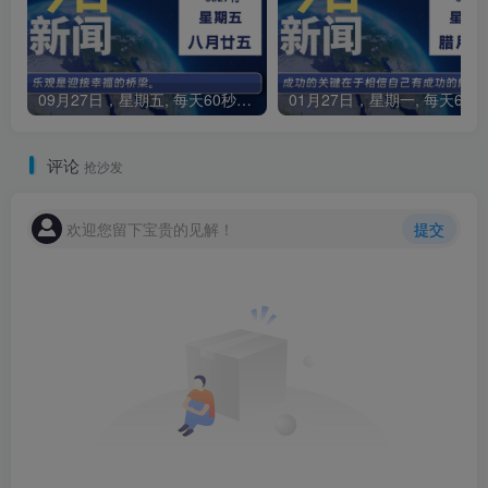
09月27日，星期五, 每天60秒读懂全世界！
0
评论
抢沙发
欢迎您留下宝贵的见解！
提交