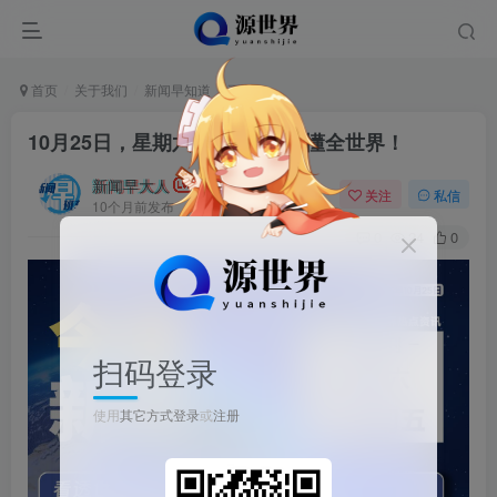
首页
关于我们
新闻早知道
正文
10月25日，星期六, 每天60秒读懂全世界！
新闻早大人
关注
私信
10个月前发布
0
24
0
扫码登录
使用
其它方式登录
或
注册