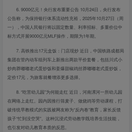
6. 9000亿元！央行发布重要公告 10月24日，央行发布
公告称，为保持银行体系流动性充裕，2025年10月27日（周
一），中国人民银行将以固定数量、利率招标、多重价位中
标方式开展9000亿元MLF操作，期限为1年期。
7. 高铁推出17元盒饭：门店现炒 近日，中国铁路成都局
集团在管内动车组列车上新推出两款平价套餐，包括川式小
炒肉莽嘟嘟老式蛋炒饭和姜爆甜椒鸡丝莽嘟嘟老式蛋炒饭，
定价17元，为旅客就餐增添更多选择。
8. “吃苦幼儿园”为何能走红 近日，河南漯河一所幼儿园
在网络上走红。园内因推行筛麦子、做烧鸡等劳动课程，打
破传统早教模式的实践被网友称为“反内卷”教育，家长反馈
孩子“忙到没空哭”。这种沉浸式劳动教学既培养生活技能，
也引发对幼儿教育本质的反思。