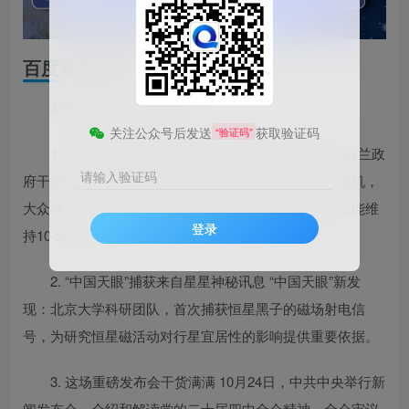
百度热搜新闻
新闻来源：百度热搜榜
关注公众号后发送
获取验证码
“验证码”
1. 汽车巨头拉响停产警报：芯片告急 10月23日，荷兰政
请输入验证码
府干预中资控股的安世半导体运营引发全球汽车芯片危机，
大众汽车宣布其部分等核心车型，受芯片停产影响，仅能维
登录
持10-20天。
2. “中国天眼”捕获来自星星神秘讯息 “中国天眼”新发
现：北京大学科研团队，首次捕获恒星黑子的磁场射电信
号，为研究恒星磁活动对行星宜居性的影响提供重要依据。
3. 这场重磅发布会干货满满 10月24日，中共中央举行新
闻发布会，介绍和解读党的二十届四中全会精神。全会审议