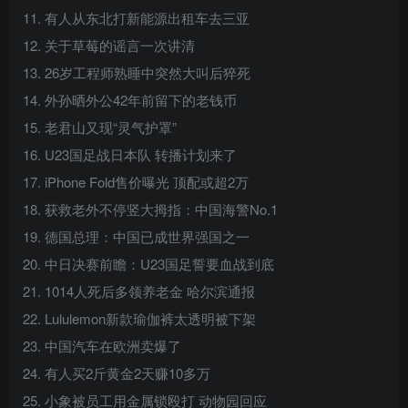
11. 有人从东北打新能源出租车去三亚
12. 关于草莓的谣言一次讲清
13. 26岁工程师熟睡中突然大叫后猝死
14. 外孙晒外公42年前留下的老钱币
15. 老君山又现“灵气护罩”
16. U23国足战日本队 转播计划来了
17. iPhone Fold售价曝光 顶配或超2万
18. 获救老外不停竖大拇指：中国海警No.1
19. 德国总理：中国已成世界强国之一
20. 中日决赛前瞻：U23国足誓要血战到底
21. 1014人死后多领养老金 哈尔滨通报
22. Lululemon新款瑜伽裤太透明被下架
23. 中国汽车在欧洲卖爆了
24. 有人买2斤黄金2天赚10多万
25. 小象被员工用金属锁殴打 动物园回应