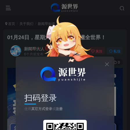
首页
关于我们
新闻早知道
正文
01月24日，星期六, 每天60秒读懂全世界！
新闻早大人
关注
私信
6个月前发布
0
9
0
扫码登录
使用
其它方式登录
或
注册