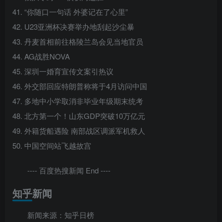
41. “你随口一句话 外婆记在了心里”
42. U23亚洲杯决赛举办地刮起沙尘暴
43. 丹麦首相前往格陵兰岛会见当地官员
44. AG战胜NOVA
45. 深圳一婚育宣传文案引热议
46. 外交部回应特朗普称将于4月访问中国
47. 多地中小学取消非毕业年级期末统考
48. 北方第一个！山东GDP突破10万亿元
49. 外籍货船遇险 南部战区调派军机救人
50. 中国空间站飞越故宫
---- 百度热搜新闻 End ----
知乎新闻
新闻来源：知乎日榜