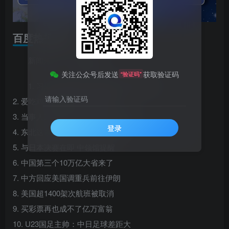
百度热搜新闻
新闻来源：百度热搜榜
关注公众号后发送
获取验证码
“验证码”
1. 习近平祝贺苏林当选越共中央总书记
请输入验证码
2. 爱吃鸡和爱喝奶的人都沉默了
3. 当事人回应用SIM卡炼出191克黄金
登录
4. 东北这条高铁为何不怕雪不怕冻
5. 与日本决赛在即 中领馆提醒
6. 中国第三个10万亿大省来了
7. 中方回应美国调重兵前往伊朗
8. 美国超1400架次航班被取消
9. 买彩票再也成不了亿万富翁
10. U23国足主帅：中日足球差距大