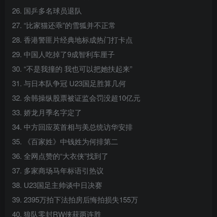
26. 国乒多名球员退队
27. “比家猫还乖”的雪狐并不正常
28. 香港警匪片经典地标成热门打卡点
29. 中国人吃掉了9成智利车厘子
30. “不是我撞的 我也可以把她扶起来”
31. 与日本队争冠 U23国足胜算几何
32. 余韩操纵股票被证监会罚没超10亿元
33. 娇龙月季名字定了
34. 中方回应英首相与美总统访华安排
35. 《百家姓》中钱姓为何排第二
36. 全网点赞的“大衣侠”找到了
37. 多家商场马年标语引热议
38. U23国足主帅谈中日决赛
39. 2395万拍下法拍房后悔拍损失155万
40. 狼队零封RW侠获两连胜