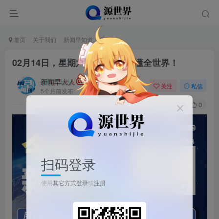
首页
关于我们
新闻早知道
正文
02月14日，星期六, 每天60秒读懂全世界！
新闻早大人
关注
私信
5个月前发布
0
6
0
扫码登录
使用
其它方式登录
或
注册