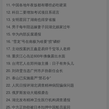
11. 中国各地年夜饭都有哪些必吃硬菜
12. 科目二要增加考试项目系谣言
13. 女明星回了湖南也得穿省服
14. 男子每年陪远嫁妻子回湖北娘家过年
15. 华为内部反腐通报
16. “雪龙”号在南极为啥要“捞”磷虾
17. 主动投案的王鑫是易烊千玺等人老师
18. 重庆江心岛近600年佛像露出水面
19. 台湾艺人在郑州做主播：日子有奔头儿
20. 刘诗雯当选广州市乒协新任会长
21. 泰山已实施最严“禁石令”
22. 人民日报评湖北调查精神病院骗保问题
23. 俄罗斯发动大规模袭击
24. 湖北发布精神卫生医疗机构调查通报
25. 中方正协助被日本扣押中国船员返回