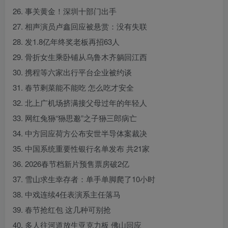
26. 事关黄金！深圳十部门出手
27. 相声演员卢鑫回应被悬赏：没有失联
28. 发1.8亿年终奖老板再招63人
29. 骨折女生乘卧铺从乌鲁木齐躺回江西
30. 携程等六家出行平台企业被约谈
31. 春节剩菜能不能吃 怎么吃才安全
32. 北上广机场挤满接父母过年的年轻人
33. 网红兔狲“狲思邈”之子狲三郎病亡
34. 中方回应荷方公布安世半导体案裁决
35. 中国系统重要性银行名单发布 共21家
36. 2026春节档新片预售票房破2亿
37. 雪山求生幸存者：单手单脚爬了10小时
38. 中戏连续4任表演系主任落马
39. 春节抢红包 这几种可别抢
40. 多人往河道放生亚克力板 佛山回应