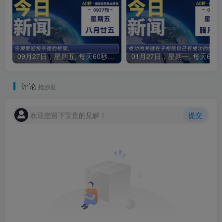
09月27日，星期五, 每天60秒读懂全世界！
0
评论
抢沙发
欢迎您留下宝贵的见解！
提交