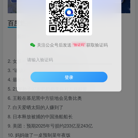
百度热搜新闻
新闻来源：百度热搜榜
关注公众号后发送
获取验证码
“验证码”
1. 一餐一饭系心间
请输入验证码
2. 女孩神似古典美人走红 家长回应
3. “请说欢迎夏总回家过年”为啥火了
登录
4. 最长春节假期要来了 你打算怎么过
5. 21岁孙子97岁奶奶都觉得对方很好带
6. 王毅在慕尼黑中方驻地会见鲁比奥
7. 白天爱晒太阳的人赚到了
8. 日本释放被捕的中国渔船船长
9. 美团：预期2025年亏损约233亿至243亿
10. 妈妈做了一桌预制菜年夜饭