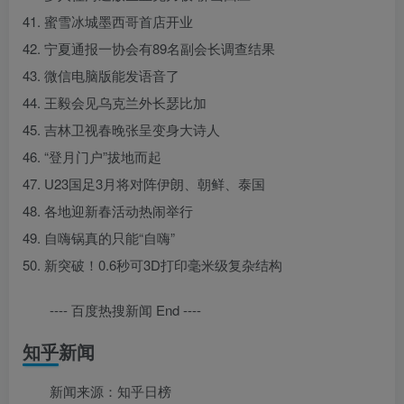
41. 蜜雪冰城墨西哥首店开业
42. 宁夏通报一协会有89名副会长调查结果
43. 微信电脑版能发语音了
44. 王毅会见乌克兰外长瑟比加
45. 吉林卫视春晚张呈变身大诗人
46. “登月门户”拔地而起
47. U23国足3月将对阵伊朗、朝鲜、泰国
48. 各地迎新春活动热闹举行
49. 自嗨锅真的只能“自嗨”
50. 新突破！0.6秒可3D打印毫米级复杂结构
---- 百度热搜新闻 End ----
知乎新闻
新闻来源：知乎日榜