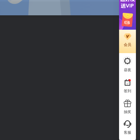
会员
昼夜
签到
抽奖
客服