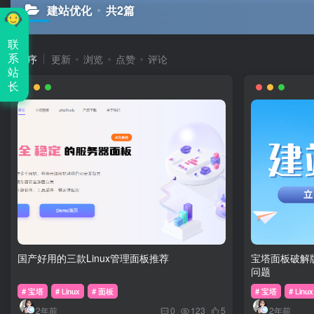
建站优化
共2篇
联
系
排序
更新
浏览
点赞
评论
站
长
国产好用的三款Linux管理面板推荐
宝塔面板破解
问题
# 宝塔
# Linux
# 面板
# 宝塔
# Linux
2年前
2年前
0
123
5