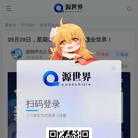
首页
关于我们
新闻早知道
正文
09月29日，星期日, 每天60秒读懂全世界！
新闻早大人
关注
私信
2年前发布
0
48
0
扫码登录
使用
其它方式登录
或
注册