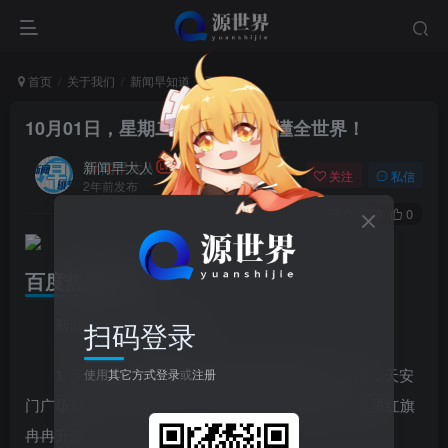
首页
关于我们
新闻早知道
正文
10月01日，星期二, 每天60秒读懂全世界！
新闻早大人
关注
私信
2年前发布
0
6
0
百度热搜新闻
新闻来源：百度热搜榜
扫码登录
1. 天安门广场国庆升旗仪式现场好震撼 10月1日，天安
使用
其它方式登录
或
注册
门广场举行国庆升旗仪式：迎着清晨第一缕阳光，五星红旗
冉冉升起。