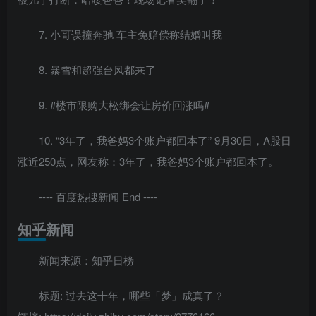
7. 小哥误撞奔驰 车主免赔偿称结婚叫我
8. 暴雪和超强台风都来了
9. #楼市限购大松绑会让房价回涨吗#
10. “3年了，我爸妈3个账户都回本了” 9月30日，A股日
涨近250点，网友称：3年了，我爸妈3个账户都回本了。
---- 百度热搜新闻 End ----
知乎新闻
新闻来源：知乎日榜
标题: 过去这十年，哪些「梦」成真了？