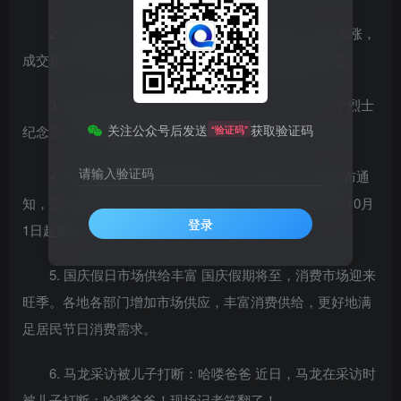
2. 《新闻联播》用近40秒报道A股 9月30日，A股大涨，
成交超2.6万亿创新高。《新闻联播》用近40秒报道A股。
3. 英雄不曾远去 丰碑永存人间 9月30日是第十一个烈士
关注公众号后发送
获取验证码
纪念日，我们缅怀先烈、致敬英雄。
“验证码”
请输入验证码
4. “沪广深”齐松绑后 北京跟上了 9月30日，北京发布通
知，进一步优化调整房地产相关政策，本通知自2024年10月
登录
1日起施行。
5. 国庆假日市场供给丰富 国庆假期将至，消费市场迎来
旺季。各地各部门增加市场供应，丰富消费供给，更好地满
足居民节日消费需求。
6. 马龙采访被儿子打断：哈喽爸爸 近日，马龙在采访时
被儿子打断：哈喽爸爸！现场记者笑翻了！