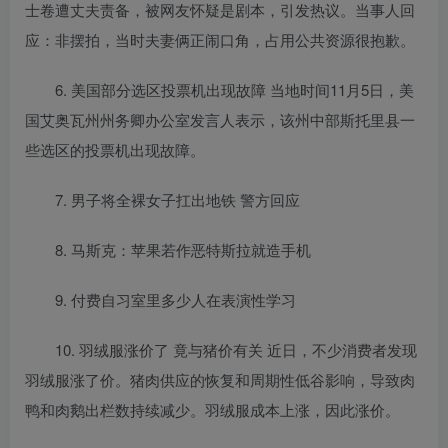
士卷遭丈夫责备，被网友怀疑是剧本，引发热议。当事人回
应：非摆拍，当时夫妻俩正闹口角，占用公共资源很抱歉。
6. 美国部分选区投票机出现故障 当地时间11月5日，美
国艾奥瓦州州务卿办公室发言人表示，该州中部斯托里县一
些选区的投票机出现故障。
7. 男子将全裸女子扛出地铁 警方回应
8. 马斯克：苹果若作恶特斯拉就造手机
9. 付费自习室里多少人在表演性学习
10. 羽绒服涨价了 竟与猪价有关 近日，不少消费者发现
羽绒服涨了价。猪肉供应的恢复和周期性低谷影响，导致肉
鸭和肉鹅出栏数持续减少。羽绒服成本上涨，因此涨价。