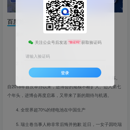
百度热搜新闻
新闻来源：百度热搜榜
关注公众号后发送
获取验证码
“验证码”
1. 以色列国防部长被解职
请输入验证码
2. Tiffany成都太古里店被砸
登录
3. 进博会七岁了 11月5日，第七届进博会在上海开幕。
自2018年首次举办以来，进博会的规模不断扩大。迈入第七
个年头，进博会再度启幕，又带来了新的期待与机遇。
4. 全世界超70%的锂电池在中国生产
5. 瑞士卷当事人称非常后悔并抱歉 近日，一女子因吃瑞