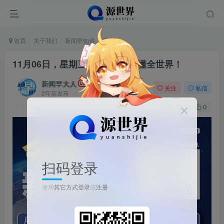
首页
关于我们
新闻早知道
正文
11月06日，星期三, 每天60秒读懂全世界！
新闻早大人
关注
私信
2年前发布
0
44
0
扫码登录
使用
其它方式登录
或
注册