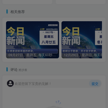
相关推荐
09月27日，星期五, 每天60秒读懂全世界！
1
评论
抢沙发
欢迎您留下宝贵的见解！
提交