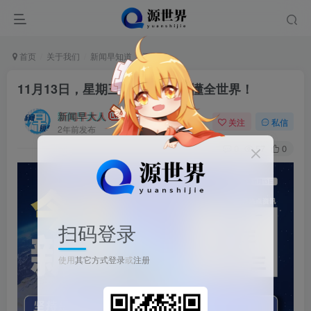
首页
关于我们
新闻早知道
正文
11月13日，星期三, 每天60秒读懂全世界！
新闻早大人
关注
私信
2年前发布
0
57
0
扫码登录
使用
其它方式登录
或
注册