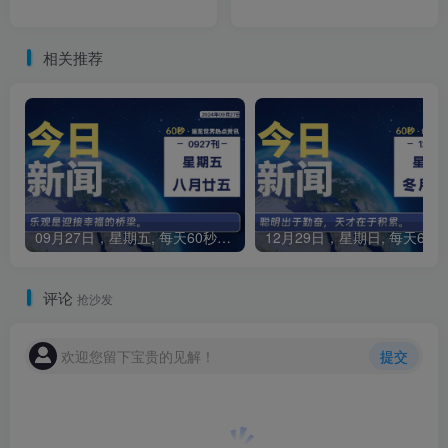
相关推荐
09月27日，星期五, 每天60秒读懂全世界！
1
评论
抢沙发
欢迎您留下宝贵的见解！
提交