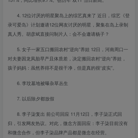
4. 12位讨厌的明星聚岛上的综艺真来了 近日，综艺《登
录可爱岛》计划邀请12位网友讨厌的明星，聚集在岛上录制
真人秀。胡彦斌直接问制片人：会不会邀请杨子？
5. 女子一家五口搬回农村“逆向”养娃 12日，河南周口一
对夫妻因龙凤胎早产且体质差，决定搬回农村“逆向”养娃，
孩子妈妈：虽然养得不是很干净，但是真的很“皮实”。
6. 李玟墓地被曝杂草丛生
7. 以后除夕都放假
8. 李子柒复出 前公司回应 11月12日，李子柒正式回
归，引发网友热议。对此，微念方面回应：李子柒目前没有
和微念合作，但李子柒品牌产品都是微念在经营。