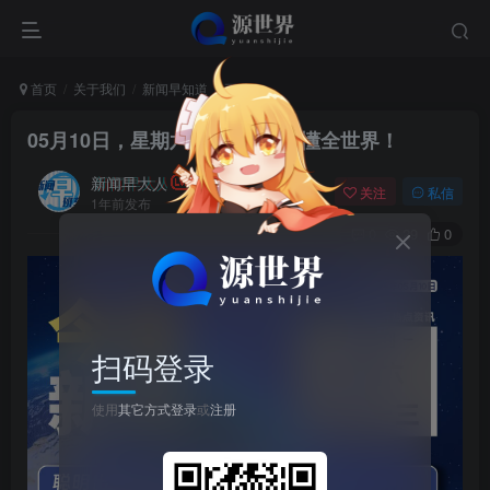
首页
关于我们
新闻早知道
正文
05月10日，星期六, 每天60秒读懂全世界！
新闻早大人
关注
私信
1年前发布
0
29
0
扫码登录
使用
其它方式登录
或
注册