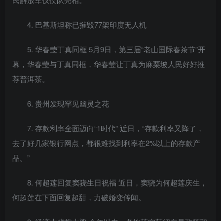
4. 巴基斯坦称已摧毁77架印度无人机
5. 华春莹丁真同框 5月9日，第三届“老山国际春茶节”开
幕，华春莹与丁真同框，华春莹让丁真为麻栗坡人民好好推
荐普洱茶。
6. 贵州发现罕见幽灵之花
7. 存款利率全面迈向“1时代” 近日，“存款利率又降了，
去了好几家银行网点，都很难找到利率在2%以上的存款产
品。”
8. 何超莲回复窦骁生日祝福 近日，窦骁为何超莲庆生，
何超莲在下面回复超甜，力破婚变传闻。