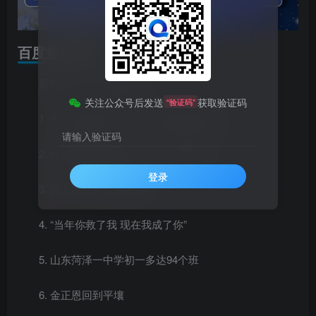
百度热搜新闻
新闻来源：百度热搜榜
关注公众号后发送
获取验证码
“验证码”
1. 中国正规划对1颗小行星实施高速撞击
请输入验证码
2. 外媒酸中国装备没实战 评论区翻车
登录
3. 目之所及皆是自豪模样
4. “当年你救了我 现在我成了你”
5. 山东菏泽一中学初一多达94个班
6. 金正恩回到平壤