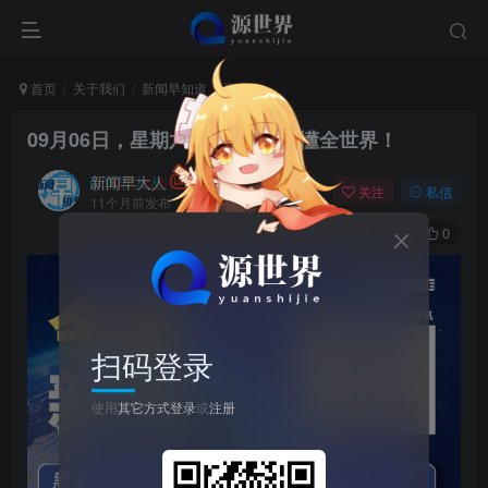
首页
关于我们
新闻早知道
正文
09月06日，星期六, 每天60秒读懂全世界！
新闻早大人
关注
私信
11个月前发布
0
7
0
扫码登录
使用
其它方式登录
或
注册