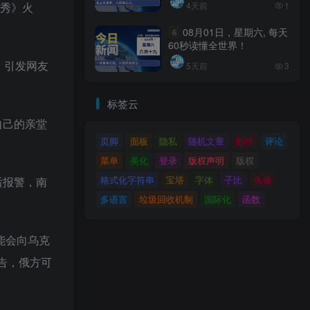
4天前
1
场秀》火
08月01日，星期六, 每天
6
60秒读懂全世界！
，引发网友
5天前
3
标签云
自己的亲堂
页脚
面板
隐私
随机文章
邮件
评论
菜单
美化
登录
版权声明
版权
格式化字符串
宝塔
字体
子比
头像
后报警，南
多语言
垃圾回收机制
国际化
函数
可能会向乌克
警告，俄方可