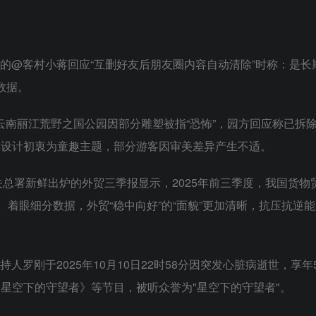
工的@客村小蒋回应“互删好友后朋友圈内容自动清除”时称：是长
数据。
日，云南丽江荒野之国公园因部分雕塑被指“恐怖”，园方回应称已拆
方称设计初衷为童趣主题，部分游客因审美差异产生不适。
，海关总署新鲜出炉的外贸三季报显示，2025年前三季度，我国货物
分点。着眼细分数据，外贸“稳中向好”的“面貌”更加清晰，抗压抗逆
人罗刚于2025年10月10日22时58分因突发心脏病逝世，享年
《星空下的守望者》等节目，被听众誉为"星空下的守望者"。