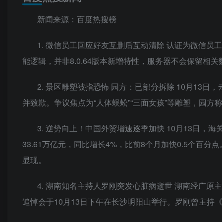
新闻来源：百度热搜榜
1. 微信员工回应好友互删后互动清除 认证为微信员
能逻辑，并非8.0.64版本新增特性，服务器不会保留相关
2. 景区雕塑被指恐怖 园方：已部分拆除 10月13
并致歉。争议焦点为“人体蜈蚣”“三面女孩”等雕塑，园
3. 逆势向上！中国外贸增速逐季加快 10月13日
33.61万亿元，同比增长4%，比前8个月加快0.5个百
显现。
4. 湖南知名主持人罗刚突发心脏病逝世 湖南经广原主持
追悼会于10月13日下午在长沙明阳山举行。罗刚曾主持