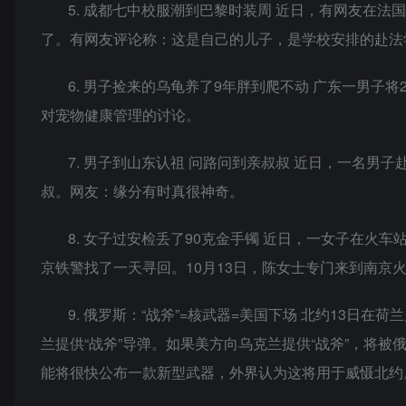
5. 成都七中校服潮到巴黎时装周 近日，有网友在
了。有网友评论称：这是自己的儿子，是学校安排的赴法
6. 男子捡来的乌龟养了9年胖到爬不动 广东一男子
对宠物健康管理的讨论。
7. 男子到山东认祖 问路问到亲叔叔 近日，一名
叔。网友：缘分有时真很神奇。
8. 女子过安检丢了90克金手镯 近日，一女子在火
京铁警找了一天寻回。10月13日，陈女士专门来到南京
9. 俄罗斯：“战斧”=核武器=美国下场 北约13日
兰提供“战斧”导弹。如果美方向乌克兰提供“战斧”，将
能将很快公布一款新型武器，外界认为这将用于威慑北约