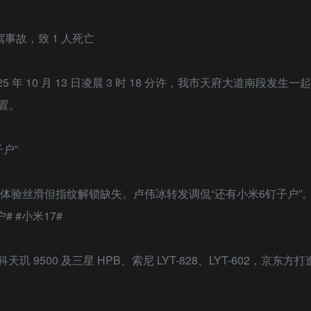
驾事故，致 1 人死亡
5 年 10 月 13 日凌晨 3 时 18 分许，我市天府大道南段发生
置。
子户”
机体验丝滑但指纹解锁缺失。卢伟冰转发调侃“还有小米6钉子户”
 #小米17#
发科天玑 9500 及三星 HPB、索尼 LYT-828、LYT-602，京东