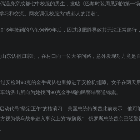
法国偶遇身穿成都七中校服的男生，发帖《巴黎时装周见到的第一
学习和交流。网友调侃校服为“成都人的顶奢”。
将2016年捡到的乌龟饲养9年后，因过度肥胖导致其无法正常爬行
男子赴山东认祖归宗时，在村口向一位大爷问路，意外发现对方竟是
车站过安检时90克的金手镯从包里掉进了安检机缝隙。女子在两天
火车站派出所向为她找回90克金手镯的民警辅警送锦旗。
在荷兰启动代号“坚定正午”的核演习，美国总统特朗普此前表示，他
被俄方视为俄乌战争进入事实上的“核阶段”，俄罗斯总统普京已经
。