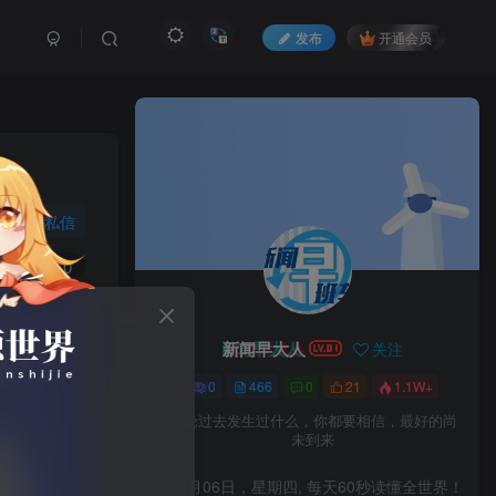
发布
开通会员
私信
9
0
新闻早大人
关注
0
466
0
21
1.1W+
无论过去发生过什么，你都要相信，最好的尚
未到来
08月06日，星期四, 每天60秒读懂全世界！