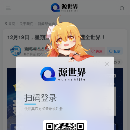
首页
关于我们
新闻早知道
正文
12月19日，星期五, 每天60秒读懂全世界！
新闻早大人
关注
私信
8个月前发布
0
11
0
扫码登录
使用
其它方式登录
或
注册