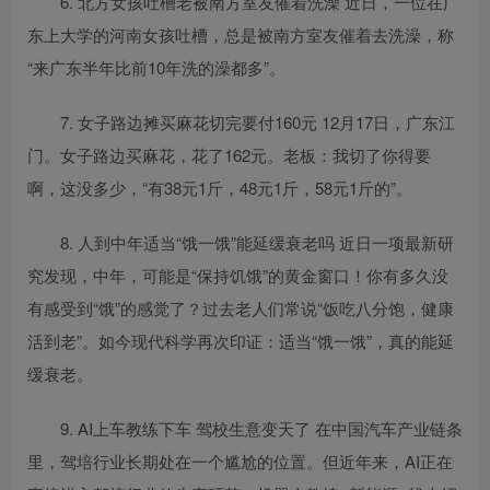
6. 北方女孩吐槽老被南方室友催着洗澡 近日，一位在广
东上大学的河南女孩吐槽，总是被南方室友催着去洗澡，称
“来广东半年比前10年洗的澡都多”。
7. 女子路边摊买麻花切完要付160元 12月17日，广东江
门。女子路边买麻花，花了162元。老板：我切了你得要
啊，这没多少，“有38元1斤，48元1斤，58元1斤的”。
8. 人到中年适当“饿一饿”能延缓衰老吗 近日一项最新研
究发现，中年，可能是“保持饥饿”的黄金窗口！你有多久没
有感受到“饿”的感觉了？过去老人们常说“饭吃八分饱，健康
活到老”。如今现代科学再次印证：适当“饿一饿”，真的能延
缓衰老。
9. AI上车教练下车 驾校生意变天了 在中国汽车产业链条
里，驾培行业长期处在一个尴尬的位置。但近年来，AI正在