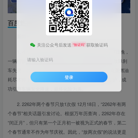
百度热搜新闻
新闻来源：百度热搜榜
关注公众号后发送
获取验证码
“验证码”
1. 小车刹车失灵狂奔490公里 油耗尽才停 12月17日晚，
请输入验证码
一辆行驶在G75兰海高速上的小车，因定速巡航突发故障刹
车失灵，以约115公里的时速行驶近490公里左右，直至燃油
登录
耗尽才停下。期间，高速交警组成“护航编队”全程守护，成
功引导车辆安全降速，最终化险为夷。
2. 2262年两个春节只放1次假 12月18日，“2262年有两
个春节”相关话题引发讨论。根据万年历查询，2262年存在
“闰正月”，但只有第一个正月初一被视为正式的春节，第二
个春节通常不作为年节庆祝。因此，“放两次假”的说法更是