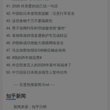
41. 2026 对亲爱的自己说一句话
42. 中国驻日本使馆发提醒：注意行车安全
43. 这些食物千万不要隔夜吃
44. 男子坐网约车时羽绒服突然“爆炸”
45. 首例珠港跨境直通救护车完成转运
46. 伊朗称成功挫败大规模网络攻击
47. 马达加斯加报告5例猴痘确诊病例
48. #我的跨年烟花秀#
49. 外交部发言人的2026年新年祝福来了
50. 中方回应日本商业领导人暂停访华
---- 百度热搜新闻 End ----
知乎新闻
新闻来源：知乎日榜