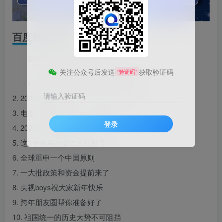
百度热搜新闻
新闻来源：百度热搜榜
关注公众号后发送
获取验证码
“验证码”
1. 习近平新年贺词里这些话很暖心
请输入验证码
2. 2026新年快乐
3. 电影《哪吒》发文：不负期许
登录
4. 2026新年贺词金句
5. 这3个带马的成语太给劲了
6. 全球重申一个中国原则
7. 一大批政策和资金提前来了
8. 央视boys祝大家新年快乐
9. 跨年朋友圈帮你准备好了
10. 祖国统一的历史大势不可阻挡