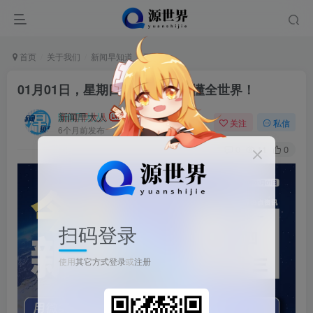
首页
关于我们
新闻早知道
正文
01月01日，星期四, 每天60秒读懂全世界！
新闻早大人
关注
私信
6个月前发布
0
11
0
扫码登录
使用
其它方式登录
或
注册