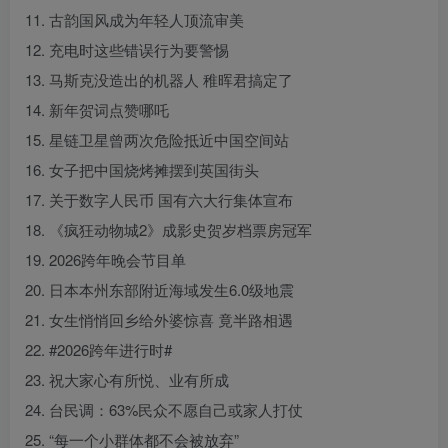
11. 古韵国风成为年轻人顶流审美
12. 充电时这些错误行为要警惕
13. 马斯克没造出的机器人 稚晖君搞定了
14. 新年贺词点赞哪吒
15. 星链卫星曾两次危险抵近中国空间站
16. 女子把中国烧烤摊摆到英国街头
17. 关于数字人民币 国有六大行集体宣布
18. 《疯狂动物城2》成影史贺岁档票房冠军
19. 2026跨年晚会节目单
20. 日本本州东部附近海域发生6.0级地震
21. 女生悄悄回乡给外婆惊喜 竟半路相遇
22. #2026跨年进行时#
23. 祝大家心有所悦、业有所成
24. 台民调：63%民众不愿自己或家人打仗
25. “每一个小群体都不会被放弃”