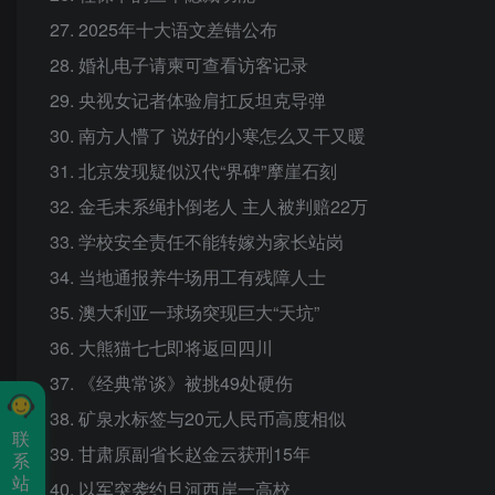
27. 2025年十大语文差错公布
28. 婚礼电子请柬可查看访客记录
29. 央视女记者体验肩扛反坦克导弹
30. 南方人懵了 说好的小寒怎么又干又暖
31. 北京发现疑似汉代“界碑”摩崖石刻
32. 金毛未系绳扑倒老人 主人被判赔22万
33. 学校安全责任不能转嫁为家长站岗
34. 当地通报养牛场用工有残障人士
35. 澳大利亚一球场突现巨大“天坑”
36. 大熊猫七七即将返回四川
37. 《经典常谈》被挑49处硬伤
38. 矿泉水标签与20元人民币高度相似
联
39. 甘肃原副省长赵金云获刑15年
系
站
40. 以军突袭约旦河西岸一高校