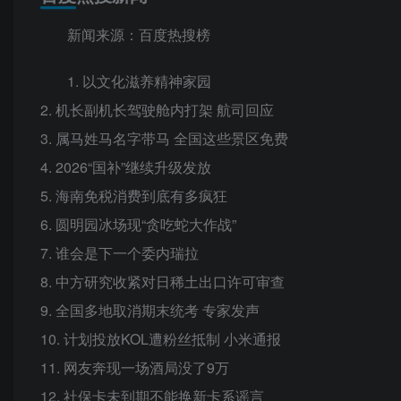
新闻来源：百度热搜榜
1. 以文化滋养精神家园
2. 机长副机长驾驶舱内打架 航司回应
3. 属马姓马名字带马 全国这些景区免费
4. 2026“国补”继续升级发放
5. 海南免税消费到底有多疯狂
6. 圆明园冰场现“贪吃蛇大作战”
7. 谁会是下一个委内瑞拉
8. 中方研究收紧对日稀土出口许可审查
9. 全国多地取消期末统考 专家发声
10. 计划投放KOL遭粉丝抵制 小米通报
11. 网友奔现一场酒局没了9万
12. 社保卡未到期不能换新卡系谣言