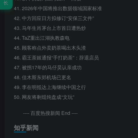
长
41. 2026年中国将推出数据领域国家标准
42. 中方回应日方拟修订“安保三文件”
43. 马年生肖茅台上市首日遭热炒
44. TaZ重出江湖执教森电
45. 顾客称点外卖奶茶喝出木头渣
46. 霸王茶姬通报“手打奶茶”：辞退店员
47. 被拐17年的马仔昊认亲成功
48. 佳木斯东郊机场已更名
49. 李在明抵达上海继续中国之行
50. 网友将剩馄饨盘成“文玩”
---- 百度热搜新闻 End ----
知乎新闻