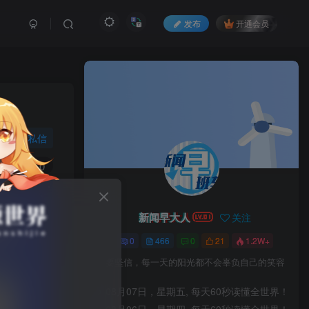
发布
开通会员
私信
11
0
新闻早大人
关注
0
466
0
21
1.2W+
要坚信，每一天的阳光都不会辜负自己的笑容
08月07日，星期五, 每天60秒读懂全世界！