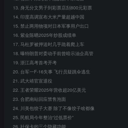
13. 身无分文男子到彩票店刮800元彩票
14. 印度高调宣布大米产量超越中国
15. 禁止两用物项对日本军事用户出口
16. 紫金陈晒2025年炒股成绩单
17. 马杜罗被押送时几乎跪着爬上车
18. 曝特朗普对委动手前曾暗示油企高管
19. 浙江高考首考开考
20. 台军一F-16失事 飞行员疑跳伞逃生
21. 武大靖官宣退役
22. 王者荣耀2025年营收超20亿美元
23. 合肥南站回应禁售泡面
24. 川美包饺子大赛 除了不像饺子啥都像
25. 民航局今年整治“过低票价”
26. 社保卡的三个隐藏功能