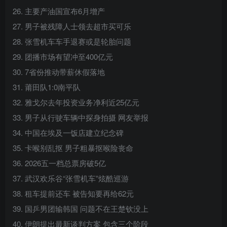
26. 主要产油国宣布6月增产
27. 男子被残障人士领去超市买可乐
28. 张雪机车车手退赛或是轮胎问题
29. 团播市场有望冲至400亿元
30. 7省份推动带薪休假落地
31. 莆田队1:0南平队
32. 雅戈尔去年投资业务净利近25亿元
33. 男子从行驶车辆中探身拍摄 网友举报
34. 中国在埃及一饭店建立纪念碑
35. 卡喉别乱抠 男子粗暴抠喉险丧命
36. 2026五一档总票房破5亿
37. 武汉欢乐谷“张雪机车”炫酷巡游
38. 租车提前还车 被告知要再给62元
39. 国乒男团输韩国 问题不在王楚钦没上
40. 伊朗提出最新谈判方案 包含三个阶段