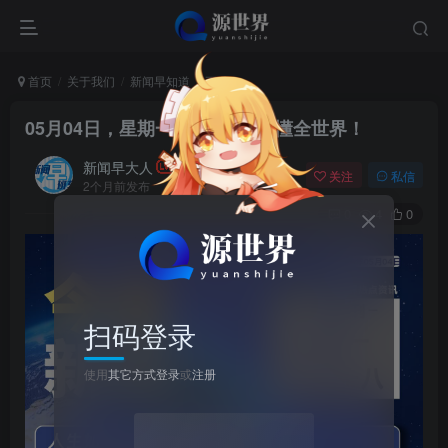
首页
关于我们
新闻早知道
正文
05月04日，星期一, 每天60秒读懂全世界！
新闻早大人
关注
私信
2个月前发布
0
4
0
扫码登录
使用
其它方式登录
或
注册