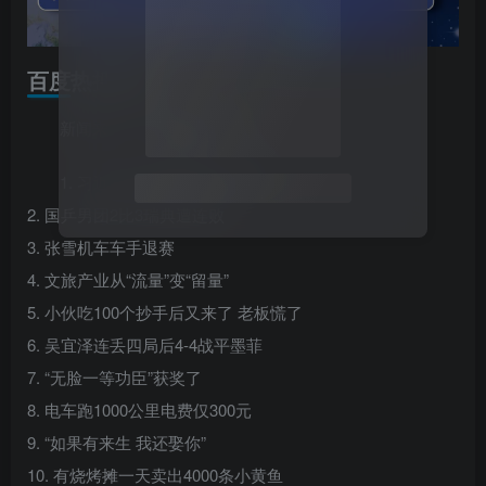
百度热搜新闻
新闻来源：百度热搜榜
1. 习近平回信勉励青年代表
2. 国乒男团2比3瑞典遭连败
3. 张雪机车车手退赛
4. 文旅产业从“流量”变“留量”
5. 小伙吃100个抄手后又来了 老板慌了
6. 吴宜泽连丢四局后4-4战平墨菲
7. “无脸一等功臣”获奖了
8. 电车跑1000公里电费仅300元
9. “如果有来生 我还娶你”
10. 有烧烤摊一天卖出4000条小黄鱼