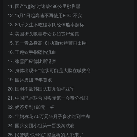
11. 国产“超跑”时速破496公里秒售罄
12. “5月1日起高速不再使用ETC”不实
13. 80斤女生不吃碳水闭经体脂率超标
14. 美国街头吸毒者众多如丧尸聚集
15. 五一青岛身高181执勤女特警再出圈
16. 王楚钦手指磕伤流血
17. 张雪回应德比斯退赛
18. 身体出现6种症状可能是大脑在喊救命
19. 国乒男团26年首败
20. 国羽不敌韩国队获尤伯杯亚军
21. 中国已是联合国实际第一会费分摊国
22. 奶茶卖到188元一杯
23. 宝妈称花7.5万元坐月子多次吃到生肉
24. 国乒女团小组第一晋级淘汰赛
25. 民警喊“快帮忙” 整座桥的人都来了