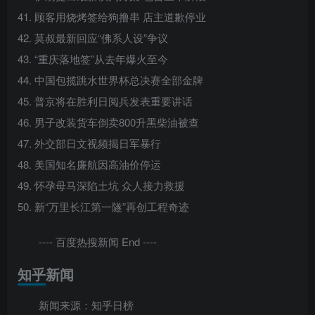
41. 顾客用烧烤签给狗撸串 店主道歉停业
42. 莫叔最新回应“佛系人设”争议
43. “重庆落地签”从去年爆火至今
44. 中国包揽跳水世界杯总决赛全部金牌
45. 普京将在胜利日阅兵发表重要讲话
46. 男子改装货车倒卖800升黑柴油被查
47. 外交部日文视频揭日军暴行
48. 美国知名廉航因高油价停运
49. 怀孕母马深陷土坑 众人接力救援
50. 新“万里长江第一隧”再创工程奇迹
---- 百度热搜新闻 End ----
知乎新闻
新闻来源：知乎日榜