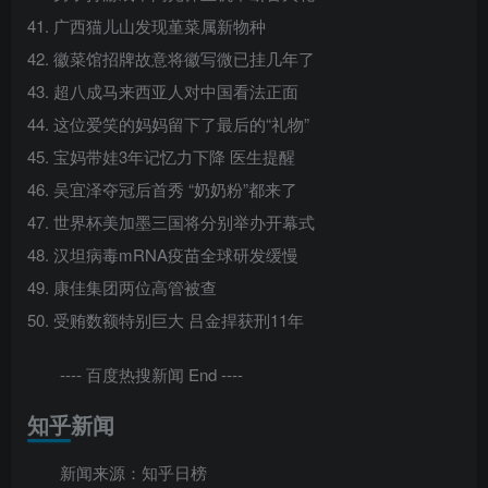
41. 广西猫儿山发现堇菜属新物种
42. 徽菜馆招牌故意将徽写微已挂几年了
43. 超八成马来西亚人对中国看法正面
44. 这位爱笑的妈妈留下了最后的“礼物”
45. 宝妈带娃3年记忆力下降 医生提醒
46. 吴宜泽夺冠后首秀 “奶奶粉”都来了
47. 世界杯美加墨三国将分别举办开幕式
48. 汉坦病毒mRNA疫苗全球研发缓慢
49. 康佳集团两位高管被查
50. 受贿数额特别巨大 吕金捍获刑11年
---- 百度热搜新闻 End ----
知乎新闻
新闻来源：知乎日榜