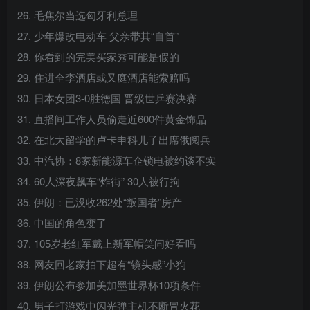
26. 毛焦尔当选匈牙利总理
27. 少年爆改电动车 父亲带其“自首”
28. 你看到的完美买家秀可能是假的
29. 住进全李酒店或又庭酒店能索赔吗
30. 日本女团3-0胜德国 晋级世乒赛决赛
31. 直播间工作人员偷走近600件黄金饰品
32. 在北大留学的卢卡申科儿子出席俄阅兵
33. 中汽协：8家新能源车企锁电被约谈不实
34. 60人深夜飙车“炸街” 30人被行拘
35. 伊朗：已没收262处“叛国者”房产
36. 中国的角色变了
37. 105岁老红军戴上新军帽笑问好看吗
38. 网友回老家拍下超有“镜头感”小狗
39. 伊朗公布参加美加墨世界杯10项条件
40. 男子打游戏中闪光弹主机不断冒火花