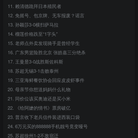
11. 赖清德跪拜日本殖民者
12. 免摇号、包京牌、无车报废？谣言
13. 孙颖莎3-0横扫萨马拉
14. 榴莲价格跌至“1字头”
15. 老师点外卖发现骑手是曾经学生
16. 广东男篮险胜北京 张皓嘉三分绝杀
17. 王曼昱3-0战胜斯佐科斯
18. 苏超无锡3-1击败泰州
19. 三亚海鲜餐饮协会回应皮皮虾事件
20. 母亲节你想送妈妈什么礼物
21. 同价位该买奥迪还是买小米
22. 《给阿嬷的情书》票房破亿
23. 普京收下老兵信件装进西装口袋
24. 6万元买的888888手机靓号竟变哑号
25. 苏超徐州1-2不敌宿迁