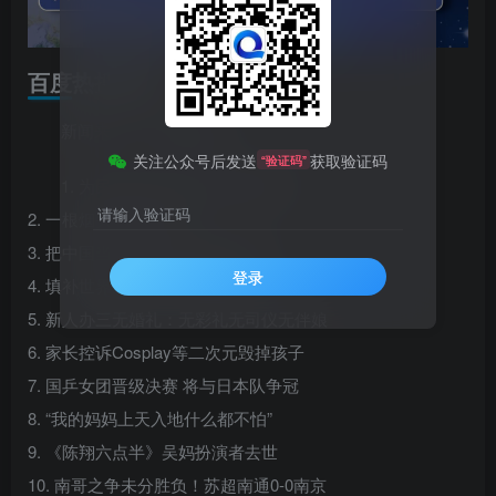
百度热搜新闻
新闻来源：百度热搜榜
关注公众号后发送
获取验证码
“验证码”
1. 为民造福 坚持当“老百姓的官”
请输入验证码
2. 一根烟头“烧”掉212万
3. 把中国当提款机 这毛病不惯着
登录
4. 填补世界空白的“大国重器”上岗
5. 新人办三无婚礼：无彩礼无司仪无伴娘
6. 家长控诉Cosplay等二次元毁掉孩子
7. 国乒女团晋级决赛 将与日本队争冠
8. “我的妈妈上天入地什么都不怕”
9. 《陈翔六点半》吴妈扮演者去世
10. 南哥之争未分胜负！苏超南通0-0南京