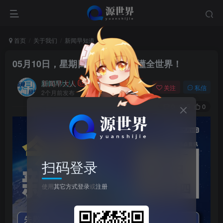
首页
关于我们
新闻早知道
正文
05月10日，星期日, 每天60秒读懂全世界！
新闻早大人
关注
私信
2个月前发布
0
5
0
扫码登录
使用
其它方式登录
或
注册