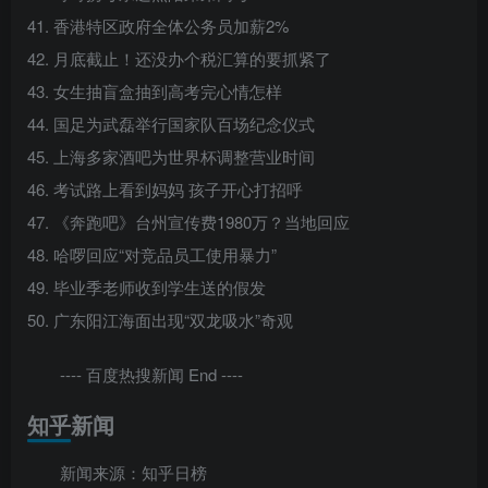
41. 香港特区政府全体公务员加薪2%
42. 月底截止！还没办个税汇算的要抓紧了
43. 女生抽盲盒抽到高考完心情怎样
44. 国足为武磊举行国家队百场纪念仪式
45. 上海多家酒吧为世界杯调整营业时间
46. 考试路上看到妈妈 孩子开心打招呼
47. 《奔跑吧》台州宣传费1980万？当地回应
48. 哈啰回应“对竞品员工使用暴力”
49. 毕业季老师收到学生送的假发
50. 广东阳江海面出现“双龙吸水”奇观
---- 百度热搜新闻 End ----
知乎新闻
新闻来源：知乎日榜