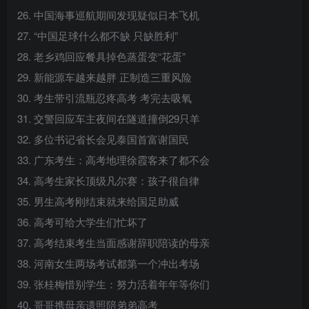
26. 中国海事巡航期间发现疑似日本飞机
27. “中国足球什么都不缺 只缺胜利”
28. 老乡鸡回应餐具掉色蒸蛋变“花蛋”
29. 新能源车越来越胖 正制造三重风险
30. 考生带引流瓶忍疼高考 考完去吸氧
31. 交警回应车主夜间在隧道撞倒29只羊
32. 多位书记省长会见泰国首富谢国民
33. 广东考生：高考地理徐霞客来了都不会
34. 高考生家长顶级凡尔赛：孩子很自律
35. 男生高考刚结束就来给国足助威
36. 高考可给大学生们忙坏了
37. 高考结束考生当面感谢辞职陪读的母亲
38. 河南女生两场考试都第一个冲出考场
39. 张桂梅惜别学生：努力活着年年等你们
40. 哥哥携母亲遗照陪弟弟高考