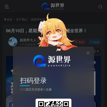
首页
关于我们
新闻早知道
正文
06月10日，星期三, 每天60秒读懂全世界！
新闻早大人
关注
私信
1个月前发布
0
6
0
扫码登录
使用
其它方式登录
或
注册