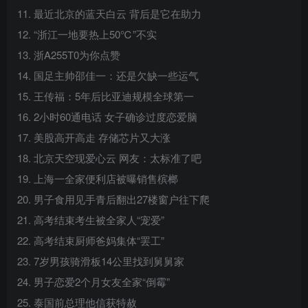
11. 最近北京的蓝天白云 背后是它在助力
12. “浙江一地要热上50℃”不实
13. 浙A255T0为你点赞
14. 国足主帅邵佳一：还是欠缺一些运气
15. 王传福：5年后比亚迪规模全球第一
16. 2小时60通电话 女子确诊过度恋爱脑
17. 美股高开高走 存储芯片又大涨
18. 北京天空现爱心云 网友：太标准了吧
19. 上海一全家便利店被曝销售槟榔
20. 男子食用见手青后翻出27楼窗户往下爬
21. 高考结束考生被全家人“宠爱”
22. 高考结束厨师爸妈集体“罢工”
23. 7岁男孩骑滑板14公里找到舅舅家
24. 男子恋爱2个月女友全家“倒霉”
25. 泰国前总理他信获特赦