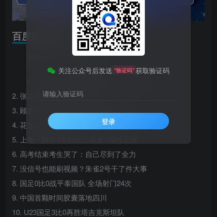
百度热搜新闻
新闻来源：百度热搜榜
关注公众号后发送
获取验证码
“验证码”
1. 习近平结束对朝鲜国事访问回到北京
请输入验证码
2. 张桂梅作废了之前的话
3. 顾客仅退款1000件衣服被商家找上门
登录
4. 花篮见证这一刻
5. 上海一财务1年给自己多发780万工资
6. 高考结束考生哭了：自己尽到了全力
7. 没信号也能刷视频？朱雀2号干了件大事
8. 国足0比0战平泰国队 全场射门24次
9. 中国首颗时间胶囊落地四川
10. U23国足3比0再胜塔吉克斯坦队