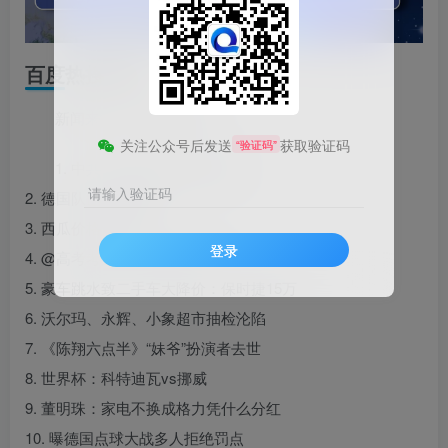
百度热搜新闻
新闻来源：百度热搜榜
关注公众号后发送
获取验证码
“验证码”
1. 中共中央政治局召开会议
请输入验证码
2. 德国队已原地解散
3. 西瓜价格大跳水
登录
4. @高考考生 这些骗局要当心
5. 豪车跳水致二手车大降价：保时捷15万
6. 沃尔玛、永辉、小象超市抽检沦陷
7. 《陈翔六点半》“妹爷”扮演者去世
8. 世界杯：科特迪瓦vs挪威
9. 董明珠：家电不换成格力凭什么分红
10. 曝德国点球大战多人拒绝罚点