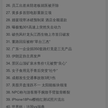
26. 员工出差未陪老板就医被开除
27. 黄多多首部电影重新立项
28. 婚宴现带冰碴预制菜 酒店全额退款
29. 曝极氪001高速上突然失去动力
30. 破伤风针龙头江西生物上市首日破发
31. 董路回应被称“草台三杰”
32. 广东一企业捐350套路灯竟是三无产品
33. 伊朗足协主席发声
34. 景区山顶矿泉水售价1元被赞“良心”
35. 女子食用见手青后突变“社牛”
36. 成都发生交通事故致3死1伤
37. 美股开盘涨跌不一 太阳能板块领涨
38. NPC称与游客掰手腕致手臂肱骨断裂
39. iPhone18Pro樱桃红测试照片流出
40. 世界杯：法国vs瑞典