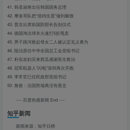
41. 韩圣淑将出任韩国国务总理
42. 摩洛哥队把“借鸡生蛋”做到极致
43. 普京出席前国防部长告别仪式
44. 德国淘汰球衣火速打5折甩卖
45. 男子跳河救起母女二人被认定见义勇为
46. 陆治原任中华全国总工会党组书记
47. 朴实农妇买来西瓜感谢医生救治
48. 冠军机器人“闪电”深圳再次开跑
49. 李常官已任民政部党组书记
50. 詹俊：法国胜瑞典没有悬念
---- 百度热搜新闻 End ----
知乎新闻
新闻来源：知乎日榜