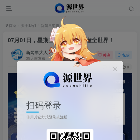
首页
关于我们
新闻早知道
正文
07月01日，星期三, 每天60秒读懂全世界！
新闻早大人
关注
私信
39天前发布
0
5
0
扫码登录
使用
其它方式登录
或
注册