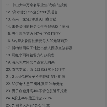
11. 中山大学万余名毕业生8秒自助拨穗
12. “高考估分715查分299”系谣言
13. 湖南一家5口惨遭灭门案告破
14. 乘务员悄悄拉走女生并帮她换了车厢
15. 男生高考英语147分 字像打印的
16. 6名摩友躲雨被索要每人20元避雨费
17. 博物馆回应工地挖出僧人圆寂坐缸容器
18. 网红李雨禅被警方行政拘留
19. 海来阿木悼念早逝女儿阿果
20. 农艺专家：西瓜口感确实不如往年
21. Gucci包被猴子抢走咬破 景区拒赔
22. 80岁老太患三阴乳腺癌 24年无恙
23. 男子血糖升高4年不管心脏近乎报废
24. A股上半年股王涨超770%
25. 九旬老人淘到“吴石”印章