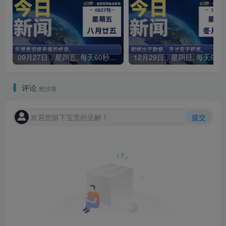
09月27日，星期五, 每天60秒读懂全世界！
1
评论
抢沙发
欢迎您留下宝贵的见解！
提交